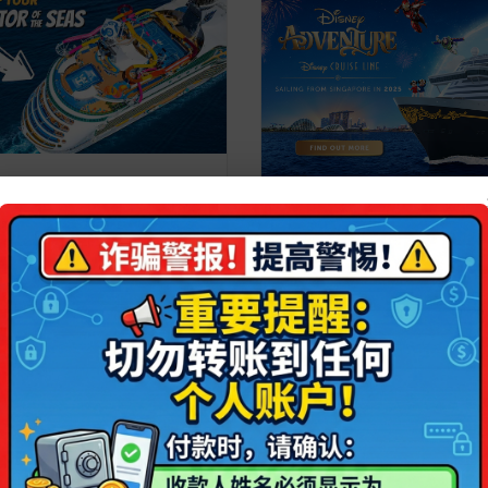
】皇家加勒比 海洋领航者号
迪士尼邮轮 | 从新加坡出发
详情介绍
9.00
S$880.00
- -42%