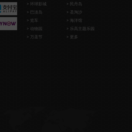
> 环球影城
> 民丹岛
> 巴淡岛
> 圣淘沙
> 览车
> 海洋馆
> 动物园
> 乐高主题乐园
> 万圣节
> 更多