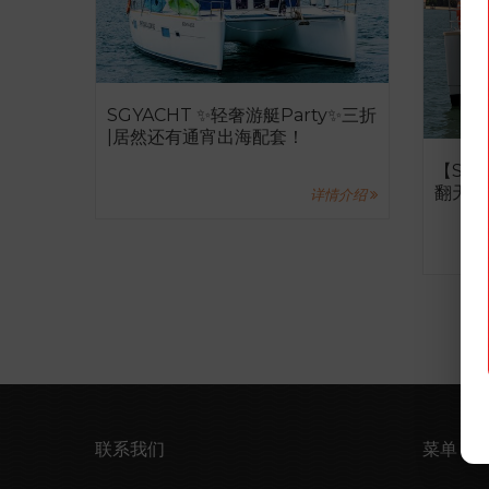
SGYACHT ✨轻奢游艇Party✨三折
|居然还有通宵出海配套！
【Sun
翻天，
详情介绍
可容纳
联系我们
菜单