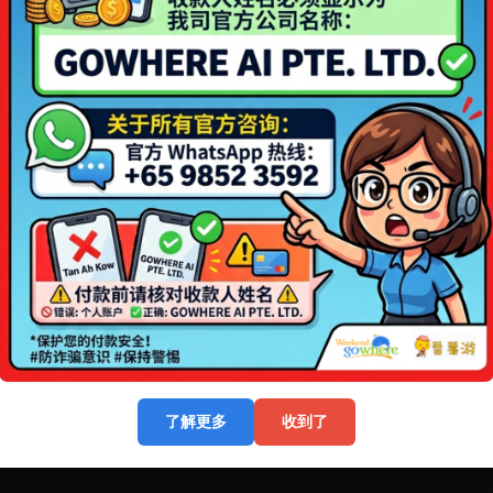
【Bob Marine Yacht · Go
Ocean】拯救无聊假期！
出游，最多容纳36人！
Rider Yacht】游艇Party嗨
刷爆抖音的出海体验，最多
16人！
详情介绍
了解更多
收到了
支付渠道