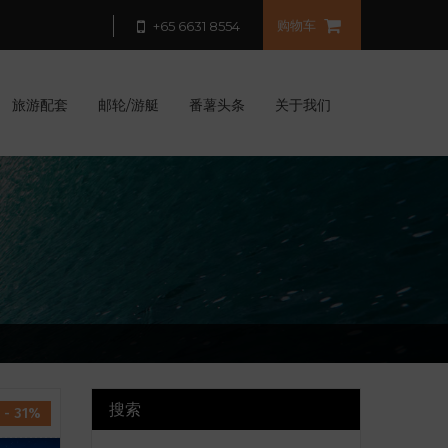
购物车
+65 6631 8554
旅游配套
邮轮/游艇
番薯头条
关于我们
搜索
- 31%