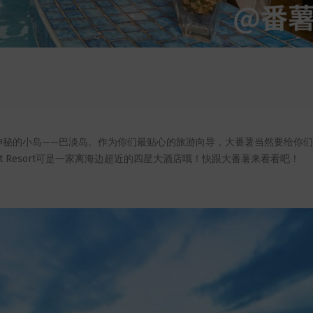
神秘的小岛——巴淡岛。作为你们最贴心的旅游向导，大番薯当然要给你
rfront Resort可是一家离海边超近的四星大酒店哦！快跟大番薯来看看吧！