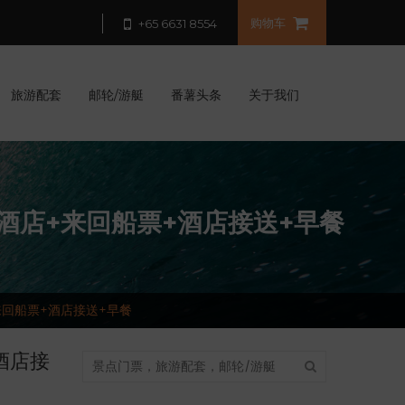
购物车
+65 6631 8554
旅游配套
邮轮/游艇
番薯头条
关于我们
套！酒店+来回船票+酒店接送+早餐
+来回船票+酒店接送+早餐
+酒店接