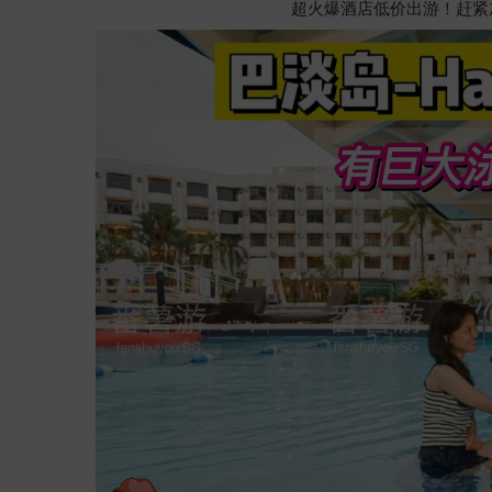
超火爆酒店低价出游！赶紧加W