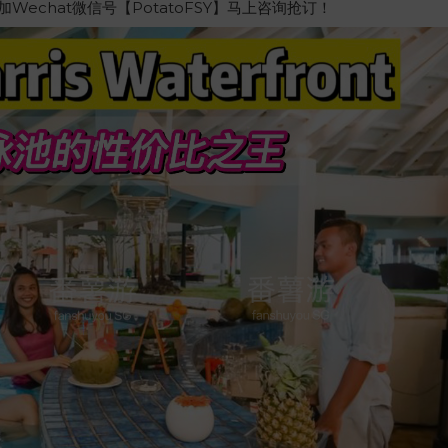
echat微信号【PotatoFSY】马上咨询抢订！