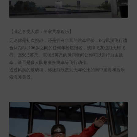
【满足各类人群：全家共享欢乐】
无论你是初次挑战，还是拥有丰富的跳伞经验，iFly风洞飞行适
合从7岁到106岁之间的任何年龄层报名，残障飞友也能无碍飞
行。高56.5英尺、宽16.5英尺的风洞空间让你可以进行自由跳
伞，甚至是多人队形变换跳伞等飞行动作。
透过风洞的玻璃墙，你还能欣赏到无与伦比的南中国海和西乐
索海滩美景。