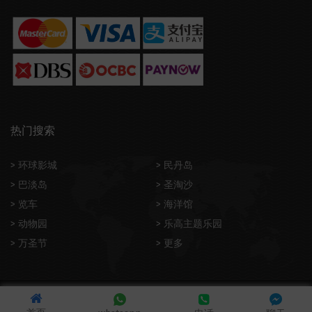
热门搜索
> 环球影城
> 民丹岛
> 巴淡岛
> 圣淘沙
> 览车
> 海洋馆
> 动物园
> 乐高主题乐园
> 万圣节
> 更多
© 2026 FANSHUYOU.COM 版权所有。粤ICP备16033060号-1。
新加坡政府认证旅游机构 - 特许经营系列号: 02772