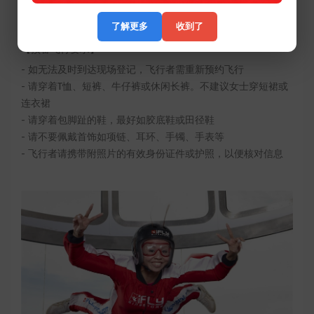
了解更多
收到了
【预备飞行要求】
- 如无法及时到达现场登记，飞行者需重新预约飞行
- 请穿着T恤、短裤、牛仔裤或休闲长裤。不建议女士穿短裙或
连衣裙
- 请穿着包脚趾的鞋，最好如胶底鞋或田径鞋
- 请不要佩戴首饰如项链、耳环、手镯、手表等
- 飞行者请携带附照片的有效身份证件或护照，以便核对信息