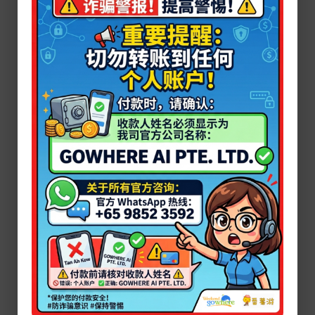
- 年龄不得小于7岁
- 身高1.8米以下者体重不得大于120公斤
- 身高1.8米以上者体重不得大于140公斤
- 孕妇、打石膏、饮用酒精或吸食毒品者不得参加
- 有肩关节脱位史、背部或颈部疾病史者不得参加
- 18岁以下需由父母/监护人陪同，或携带身份证/护照复印件
以及父母/监护人签字的同意书