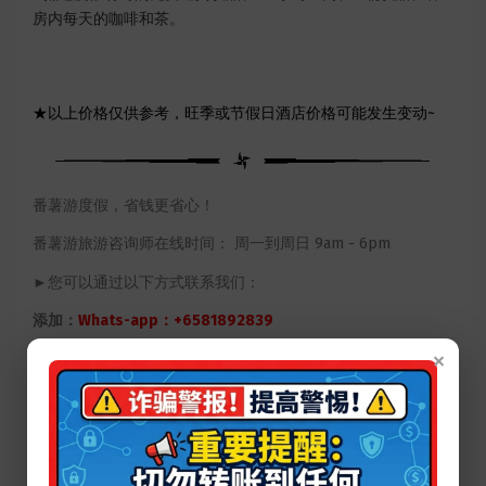
房内每天的咖啡和茶。
★以上价格仅供参考，旺季或节假日酒店价格可能发生变动~
番薯游度假，省钱更省心！
番薯游旅游咨询师在线时间： 周一到周日 9am - 6pm
►您可以通过以下方式联系我们：
添加：
Whats-app：+6581892839
×
微信ID：PotatoFSY
Facebook：
http://facebook.com/fanshuyousg
番薯游办公室地址
①办公室位于【MacPherson麦波申】和
【Ubi乌美】两个地铁口中间，出了地铁口大概走路10分钟即可