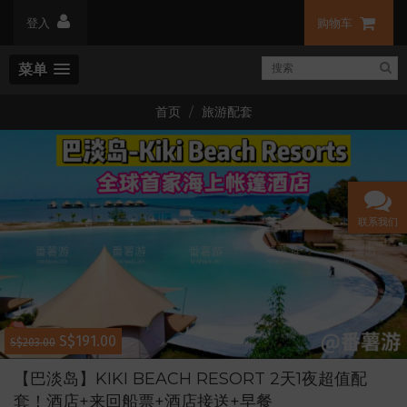
登入
购物车
菜单
首页
旅游配套
联系我们
S$191.00
S$203.00
【巴淡岛】KIKI BEACH RESORT 2天1夜超值配
套！酒店+来回船票+酒店接送+早餐