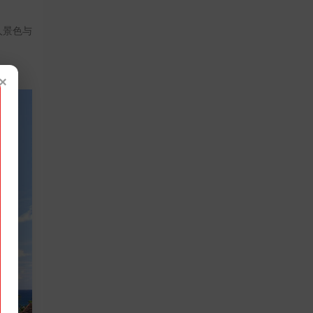
人景色与
×