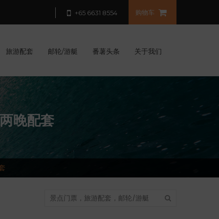
购物车
+65 6631 8554
旅游配套
邮轮/游艇
番薯头条
关于我们
三天两晚配套
套