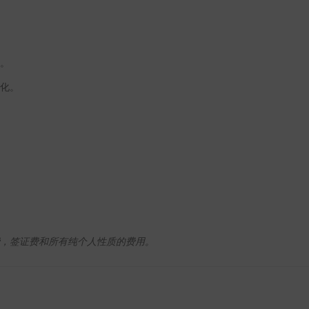
格。
变化。
运费，签证费和所有纯个人性质的费用。