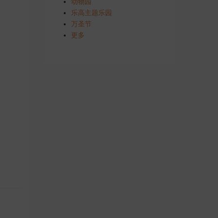
动物园
乐高主题乐园
万圣节
更多