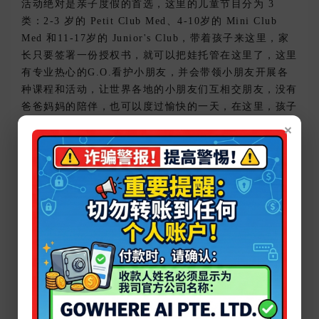
活动绝对是亲子度假的首选，这里的儿童节目分为 3
类：2-3 岁的 Petit Club Med、4-10岁的 Mini Club
Med 和11-17岁的 Junior's Club，带着孩子来这里，家
长只要签署一份授权书，就可以把娃托管在这里了，这里
有专业热心的G.O.看护小朋友，并会带领小朋友开展各
种课程和活动，让世界各地的小朋友们互相交朋友，没有
爸爸妈妈的陪伴，也可以度过愉快的一天，在这里，孩子
们不仅是被托管、被照顾，更能在平等、有趣的互动里，
×
学到更多。