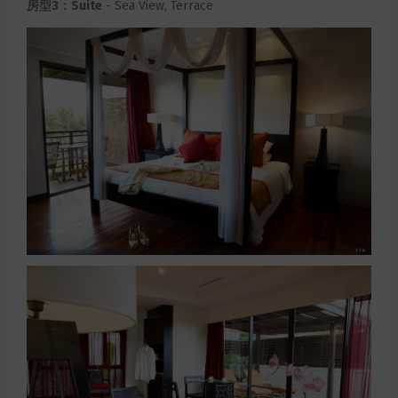
房型3：Suite
- Sea View, Terrace