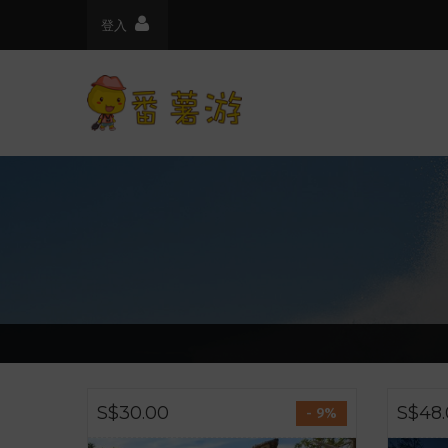
登入
S$30.00
S$48
- 9%