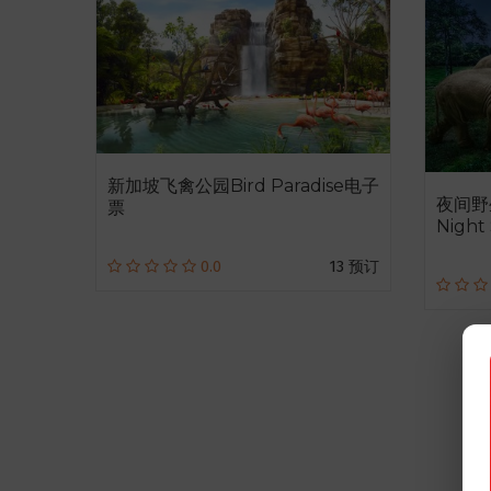
新加坡飞禽公园Bird Paradise电子
夜间野
票
Night
0.0
13 预订