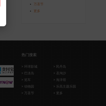
万圣节
更多
热门搜索
> 环球影城
> 民丹岛
> 巴淡岛
> 圣淘沙
> 览车
> 海洋馆
> 动物园
> 乐高主题乐园
> 万圣节
> 更多