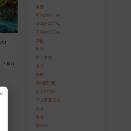
全部
圣淘沙第一站
圣淘沙第二站
圣淘沙第三站
其他
er
旅游
市区游览
7 预订
美容
按摩
动物园景区
×
科学馆景区
马来西亚景点
美食
零食
额温枪