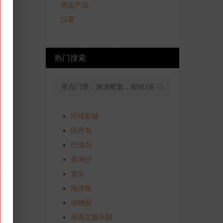
周边产品
口罩
热门搜索
环球影城
民丹岛
巴淡岛
圣淘沙
览车
海洋馆
动物园
乐高主题乐园