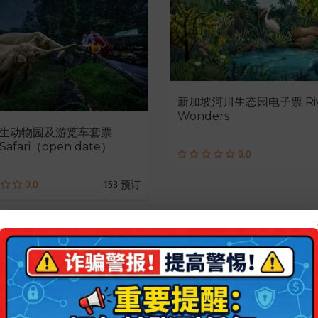
新加坡河川生态园电子票 Riv
Wonders
生动物园及游览车套票
 Safari（open date）
0.0
0.0
153 预订