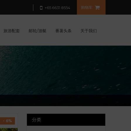
购物车
+65 6631 8554
旅游配套
邮轮/游艇
番薯头条
关于我们
分类
- 6%