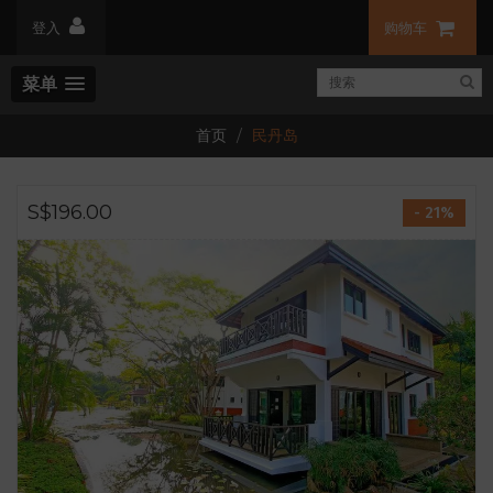
登入
购物车
菜单
首页
民丹岛
S$196.00
- 21%