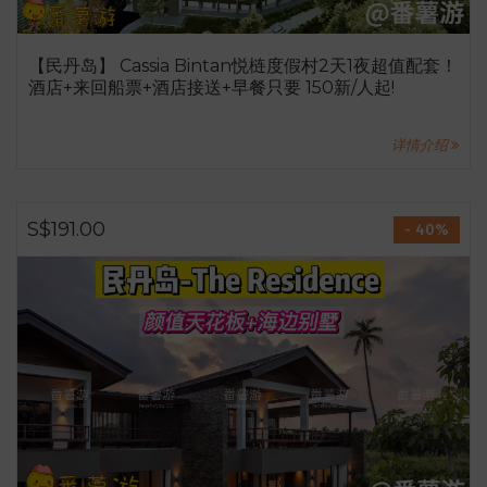
【民丹岛】 Cassia Bintan悦梿度假村2天1夜超值配套！
酒店+来回船票+酒店接送+早餐只要 150新/人起!
详情介绍
S$191.00
- 40%