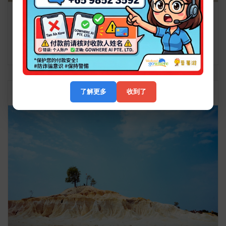
【民丹岛】爆火新晋网红酒店安梦度假村 The ANMON
Resort 两天一夜配套
详情介绍
S$38.00
了解更多
收到了
- 49%