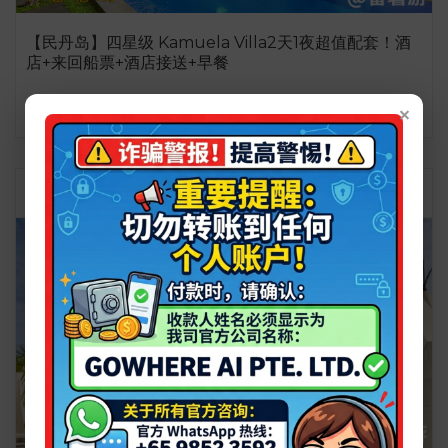
【民丹岛】四星级 Kamuela Villa2天1夜超值配套！酒
店+来回船票+酒店接送+早餐
×
详情介绍
S$199.00
- 30%