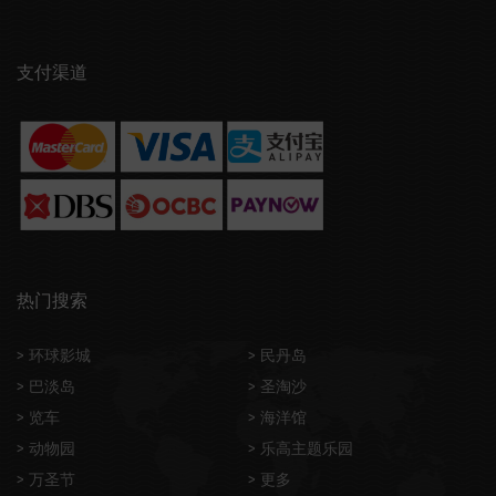
支付渠道
热门搜索
> 环球影城
> 民丹岛
> 巴淡岛
> 圣淘沙
> 览车
> 海洋馆
> 动物园
> 乐高主题乐园
> 万圣节
> 更多