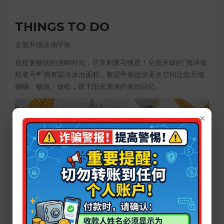
THINGS TO DO
全新升级泳池甲板
迎接更畅快的池畔时光，尽享刺激与惬意！全面升级的“海洋领
航者号®”拥有双倍泳池面积，整层甲板提供更多空间让您尽情
躺晒、畅游、放松，留下阳光满满的美好回忆。
×