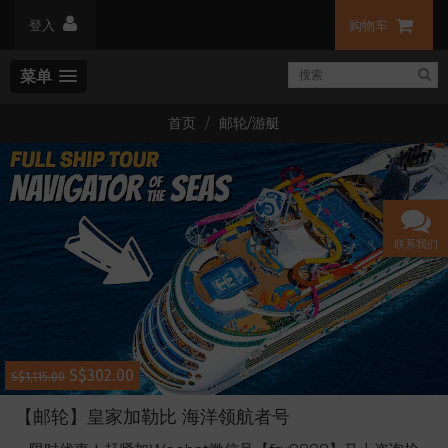
登入
购物车
菜单
首页
邮轮/游艇
联系我们
S$302.00
S$1,115.00
【邮轮】皇家加勒比 海洋领航者号