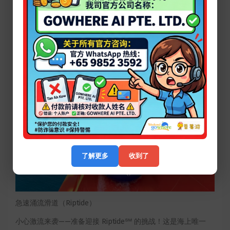
疾速飞弹滑道（The Blaster）
在海上最长的水上滑道——The Blaster® 水上过山车上开启一
段刺激旅程！五个强力喷水推进器将你和好友一同带入惊险的
俯冲与转弯，体验全程悬挂在海面上方的超长滑道快感。
了解更多
收到了
急速涌流滑道（Riptide）
小心激流来袭——准备迎接 Riptide℠ 的挑战！这是海上唯一