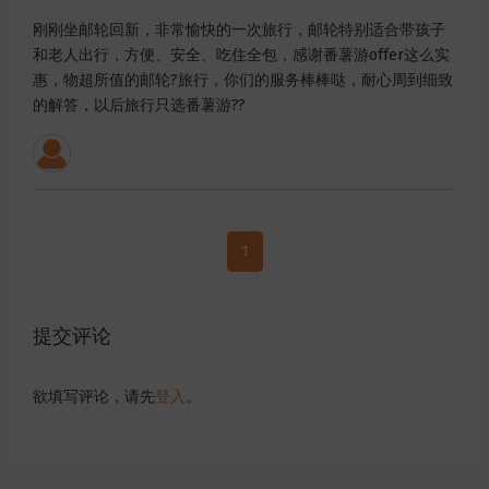
刚刚坐邮轮回新，非常愉快的一次旅行，邮轮特别适合带孩子
和老人出行，方便、安全、吃住全包，感谢番薯游offer这么实
惠，物超所值的邮轮?️旅行，你们的服务棒棒哒，耐心周到细致
的解答，以后旅行只选番薯游??
1
提交评论
欲填写评论，请先
登入
。