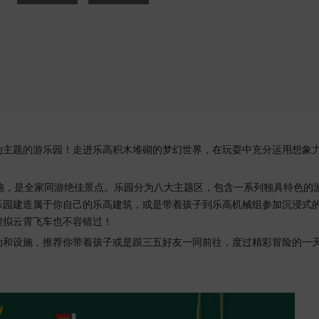
为主题的游乐园！走进乐高积木堆砌的梦幻世界，在玩耍中充分运用想象
施，是全家同游绝佳景点。乐园分为八大主题区，包含一系列独具特色的
乐园建造属于你自己的乐高建筑，或是带着孩子到乐高机械组参加沉浸式
虚拟云霄飞车也不容错过！
动和设施，推荐你带着孩子或是跟三五好友一同前往，度过精彩冒险的一
！