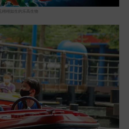
域，遇见栩栩如生的乐高生物