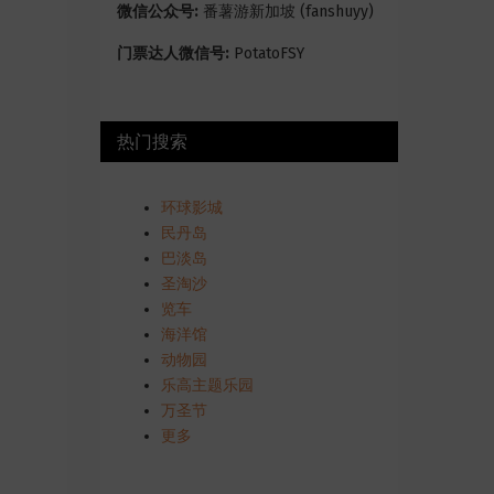
微信公众号:
番薯游新加坡 (fanshuyy)
门票达人微信号:
PotatoFSY
热门搜索
环球影城
民丹岛
巴淡岛
圣淘沙
览车
海洋馆
动物园
乐高主题乐园
万圣节
更多