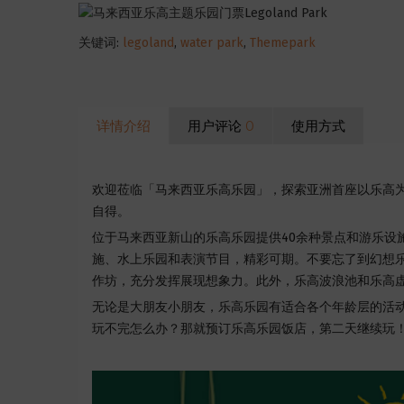
关键词:
legoland
,
water park
,
Themepark
详情介绍
用户评论
0
使用方式
欢迎莅临「马来西亚乐高乐园」，探索亚洲首座以乐高
自得。
位于马来西亚新山的乐高乐园提供40余种景点和游乐设
施、水上乐园和表演节目，精彩可期。不要忘了到幻想
作坊，充分发挥展现
想象力
。此外，乐高波浪池和乐高
无论是大朋友小朋友，乐高乐园有适合各个年龄层的活
玩不完怎么办？那就预订乐高乐园饭店，第二天继续玩