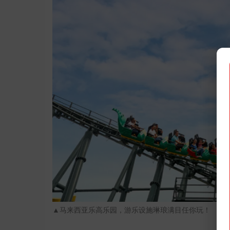
▲马来西亚乐高乐园，游乐设施琳琅满目任你玩！