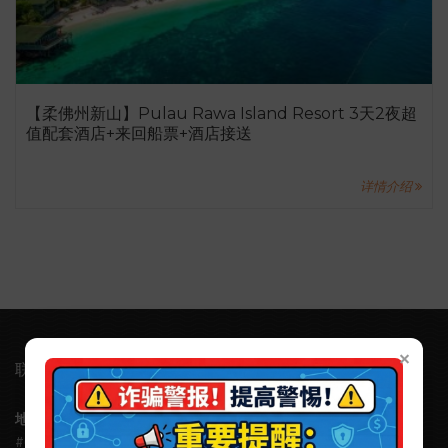
【柔佛州新山】Pulau Rawa Island Resort 3天2夜超
值配套酒店+来回船票+酒店接送
详情介绍
×
联系我们
地址:
Ubi Techpark （Ubi科技园）, 10 Ubi Crescent, Lobby B,
#03-15, Singapore 408564