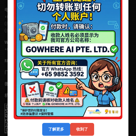
电话:
+65 6631 8554
(周一至周五，9am - 6pm)
(周六，9am - 5pm)
WHATSAPP:
+65 8202 3422
FACEBOOK:
fb.com/fanshuyousg
门票达人客服微信号:SGTICKET
微信公众号: 番薯游新加坡
杭州番薯游科技有限公司
了解更多
收到了