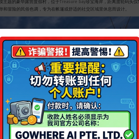
漠主题的豪华露营度假村，位于
Treasure bay
珍宝海岸，距离渡轮码头仅
合了奢华和冒险的民俗色调，专为在帐篷或舒适的社交区域里休息而设计。