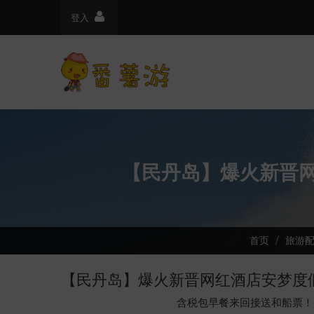
登入
【民丹岛】爆火新晋网红
首页
旅游
【民丹岛】爆火新晋网红酒店安梦度假村 
含税包早餐来回接送和船票！赶