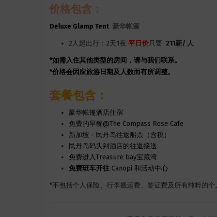
价格包含：
Deluxe Glamp Tent
豪华帐篷
2人起出行：2天1夜
平日价
只要
211新/ 人
*如需入住其他类型的房间，请与我们联系。
*价格会因应旅游日期及人数而有所调整。
套餐包含：
豪华帐篷酒店住宿
免费的早餐@The Compass Rose Cafe
新加坡 - 民丹岛往返船票（含税）
民丹岛码头到酒店的往返接送
免费进入Treasure bay宝藏湾
免费班车开往
Canopi 和活动中心
*不包括个人保险、行李搬运费、签证费及所有纯粹的个