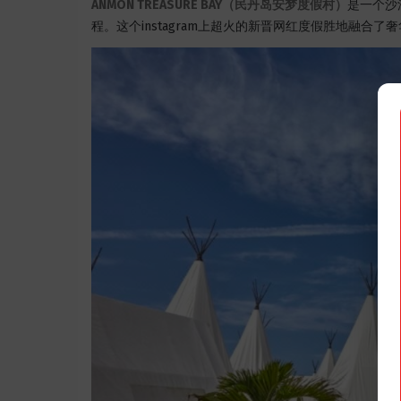
ANMON TREASURE BAY（民丹岛安梦度假村）
是一个沙
程。这个instagram上超火的新晋网红度假胜地融