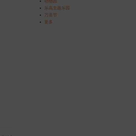
动物园
乐高主题乐园
万圣节
更多